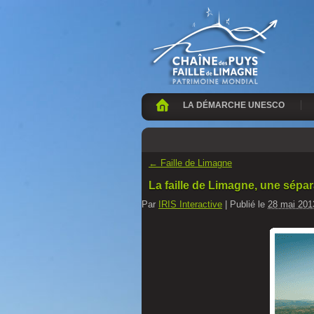
LA DÉMARCHE UNESCO
←
Faille de Limagne
La faille de Limagne, une sépar
Par
IRIS Interactive
|
Publié le
28 mai 201